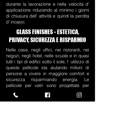
durante la lavorazione e nella velocità d'
applicazione riducendo al minimo i giorni
di chiusura dell' attività e quindi la perdita
d' incassi.
GLASS FINISHES - ESTETICA,
PRIVACY, SICUREZZA E RISPARMIO
Nelle case, negli uffici, nei ristoranti, nei
negozi, negli hotel, nelle scuole e in quasi
tutti i tipi di edifici sotto il sole, l' utilizzo di
queste pellicole sta aiutando milioni di
persone a vivere in maggiore comfort e
sicurezza risparmiando energia. Le
pellicole per vetri sono progettate per
risolvere i problemi causati dai raggi UV, e
dal calore, oltre che per abbattere i costi
energetici.
I vantaggi per immobili residenziali e
commerciali:
- Installazione semplice e veloce;